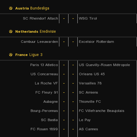
Austria
Bundesliga
SC Rheindorf Altach
-
-
WSG Tirol
Netherlands
Eredivisie
Cambuur Leeuwarden
-
-
Excelsior Rotterdam
France
Ligue 3
Paris 13 Atletico
-
-
US Quevilly-Rouen Métropole
US Concarneau
-
-
Orleans US 45
La Roche VF
-
-
Versailles 78
FC Fleury 91
-
-
SC Amiens
Aubagne
-
-
Thionville FC
Bourg-Peronnas
-
-
FC Villefranche Beaujolais
SC Bastia
-
-
Le Puy
FC Rouen 1899
-
-
AS Cannes