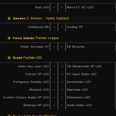
Avai U20
-
-
Barra FC SC U20
Sweden
2. Division - Vastra Gotaland
Galtabacks BK
-
-
Qviding FIF
Faroe Islands
Premier League
07 Vestur Sorvagur
-
-
EB Streymur
Brazil
Paulista U20
Uniao Sao Joao U20
-
-
CA Bandeirante SP U20
Guarani SP U20
-
-
EC Agua Santa U20
Portuguesa Santista U20
-
-
Sertaozinho U20
Mirassol U20
-
-
Itapirense U20
Gremio Osasco Audax SP U20
-
-
Referencia U20
Botafogo SP U20
-
-
Santo Andre U20