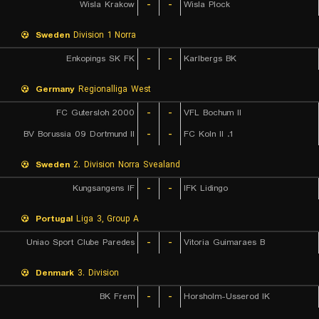
Wisla Krakow
-
-
Wisla Plock
Sweden
Division 1 Norra
Enkopings SK FK
-
-
Karlbergs BK
Germany
Regionalliga West
FC Gutersloh 2000
-
-
VFL Bochum II
BV Borussia 09 Dortmund II
-
-
1. FC Koln II
Sweden
2. Division Norra Svealand
Kungsangens IF
-
-
IFK Lidingo
Portugal
Liga 3, Group A
Uniao Sport Clube Paredes
-
-
Vitoria Guimaraes B
Denmark
3. Division
BK Frem
-
-
Horsholm-Usserod IK