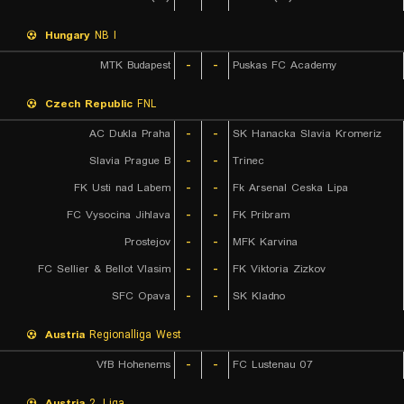
Hungary
NB I
MTK Budapest
-
-
Puskas FC Academy
Czech Republic
FNL
AC Dukla Praha
-
-
SK Hanacka Slavia Kromeriz
Slavia Prague B
-
-
Trinec
FK Usti nad Labem
-
-
Fk Arsenal Ceska Lipa
FC Vysocina Jihlava
-
-
FK Pribram
Prostejov
-
-
MFK Karvina
FC Sellier & Bellot Vlasim
-
-
FK Viktoria Zizkov
SFC Opava
-
-
SK Kladno
Austria
Regionalliga West
VfB Hohenems
-
-
FC Lustenau 07
Austria
2. Liga