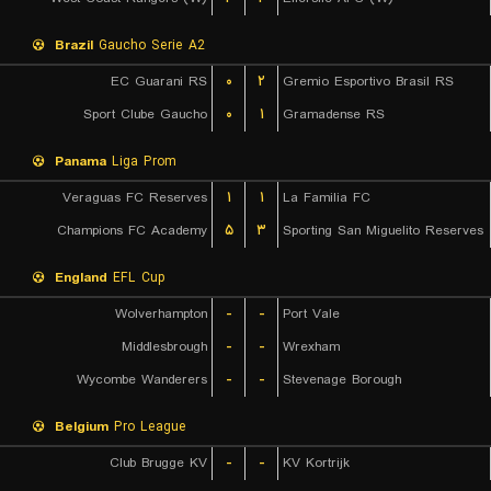
Brazil
Gaucho Serie A2
EC Guarani RS
۰
۲
Gremio Esportivo Brasil RS
Sport Clube Gaucho
۰
۱
Gramadense RS
Panama
Liga Prom
Veraguas FC Reserves
۱
۱
La Familia FC
Champions FC Academy
۵
۳
Sporting San Miguelito Reserves
England
EFL Cup
Wolverhampton
-
-
Port Vale
Middlesbrough
-
-
Wrexham
Wycombe Wanderers
-
-
Stevenage Borough
Belgium
Pro League
Club Brugge KV
-
-
KV Kortrijk