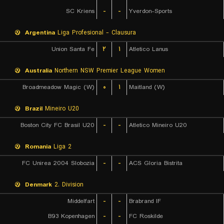
SC Kriens
-
-
Yverdon-Sports
Argentina
Liga Profesional - Clausura
Union Santa Fe
۲
۱
Atletico Lanus
Australia
Northern NSW Premier League Women
Broadmeadow Magic (W)
۰
۱
Maitland (W)
Brazil
Mineiro U20
Boston City FC Brasil U20
-
-
Atletico Mineiro U20
Romania
Liga 2
FC Unirea 2004 Slobozia
-
-
ACS Gloria Bistrita
Denmark
2. Division
Middelfart
-
-
Brabrand IF
B93 Kopenhagen
-
-
FC Roskilde