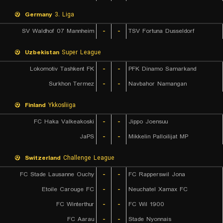
Germany
3. Liga
SV Waldhof 07 Mannheim
-
-
TSV Fortuna Dusseldorf
Uzbekistan
Super League
Lokomotiv Tashkent FK
-
-
PFK Dinamo Samarkand
Surkhon Termez
-
-
Navbahor Namangan
Finland
Ykkosliiga
FC Haka Valkeakoski
-
-
Jippo Joensuu
JaPS
-
-
Mikkelin Palloilijat MP
Switzerland
Challenge League
FC Stade Lausanne Ouchy
-
-
FC Rapperswil Jona
Etoile Carouge FC
-
-
Neuchatel Xamax FC
FC Winterthur
-
-
FC Wil 1900
FC Aarau
-
-
Stade Nyonnais