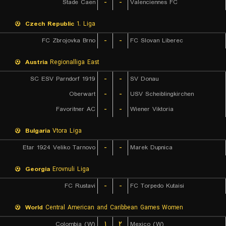
Stade Caen
-
-
Valenciennes FC
Czech Republic
1. Liga
FC Zbrojovka Brno
-
-
FC Slovan Liberec
Austria
Regionalliga East
SC ESV Parndorf 1919
-
-
SV Donau
Oberwart
-
-
USV Scheiblingkirchen
Favoritner AC
-
-
Wiener Viktoria
Bulgaria
Vtora Liga
Etar 1924 Veliko Tarnovo
-
-
Marek Dupnica
Georgia
Erovnuli Liga
FC Rustavi
-
-
FC Torpedo Kutaisi
World
Central American and Caribbean Games Women
Colombia (W)
۱
۲
Mexico (W)