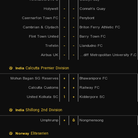
Holywell
-
-
Connah's Quay
Caernarfon Town FC
-
-
Penybont
Cambrian & Clydach
-
-
Briton Ferry Athletic FC
Flint Town United
-
-
Barry Town FC
Trefelin
-
-
Llandudno FC
Airbus UK
-
-
Cardiff Metropolitan University F.C.
India
Calcutta Premier Division
Mohun Bagan SG Reserves
۰
۰
Bhawanipore FC
Calcutta Customs
۰
۰
Railway FC
United Kolkata SC
۱
۰
Kidderpore SC
India
Shillong 2nd Division
Umphrump
۰
۵
Nongmensong
Norway
Eliteserien