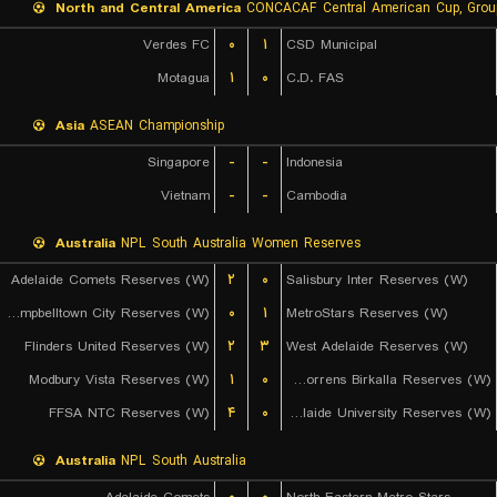
North and Central America
CONCACAF Central American Cup, Grou
Verdes FC
۰
۱
CSD Municipal
Motagua
۱
۰
C.D. FAS
Asia
ASEAN Championship
Singapore
-
-
Indonesia
Vietnam
-
-
Cambodia
Australia
NPL South Australia Women Reserves
Adelaide Comets Reserves (W)
۲
۰
Salisbury Inter Reserves (W)
Campbelltown City Reserves (W)
۰
۱
MetroStars Reserves (W)
Flinders United Reserves (W)
۲
۳
West Adelaide Reserves (W)
Modbury Vista Reserves (W)
۱
۰
West Torrens Birkalla Reserves (W)
FFSA NTC Reserves (W)
۴
۰
Adelaide University Reserves (W)
Australia
NPL South Australia