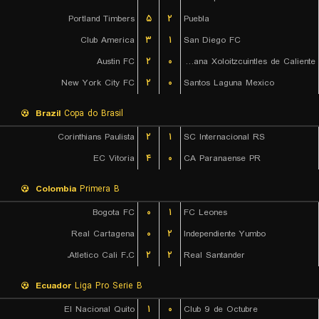
Portland Timbers
۵
۲
Puebla
Club America
۳
۱
San Diego FC
Austin FC
۲
۰
Club Tijuana Xoloitzcuintles de Caliente
New York City FC
۲
۰
Santos Laguna Mexico
Brazil
Copa do Brasil
Corinthians Paulista
۲
۱
SC Internacional RS
EC Vitoria
۴
۰
CA Paranaense PR
Colombia
Primera B
Bogota FC
۰
۱
FC Leones
Real Cartagena
۰
۲
Independiente Yumbo
Atletico Cali F.C.
۲
۲
Real Santander
Ecuador
Liga Pro Serie B
El Nacional Quito
۱
۰
Club 9 de Octubre