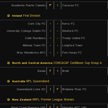
Academia Puerto Cabello
۳
۱
Caracas FC
Ireland
First Division
Cork City FC
-
-
Kerry FC
University College Dublin FC
-
-
Wexford FC
Cobh Ramblers
-
-
Treaty United FC
Athlone Town FC
-
-
Longford Town
Bray Wanderers AFC
-
-
Finn Harps FC
North and Central America
CONCACAF Caribbean Cup Group A
Sando
۲
۱
Broki
Australia
NPL Queensland
Queensland Lions SC
۱
۲
Brisbane Roar FC
New Zealand
NRFL Premier League Women
West Coast Rangers (W)
۲
۲
Ellerslie AFC (W)