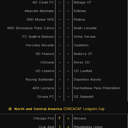
AD Ceuta FC
-
-
Malaga CF
Albacete Balompie
-
-
Eldense
SSD Monza 1912
-
-
Padova
ASD Seravezza Pozzi Calcio
-
-
Sestri Levante
FC Sudtirol Bolzano
-
-
Virtus Verona
Hercules Alicante
-
-
Castellon
SD Huesca
-
-
Andorra CF
Chiclana
-
-
Xerez CD
UD Llanera
-
-
CD Lealtad
Racing Santander
-
-
Deportivo Alaves
AEK Larnaca
-
-
Karmiotissa Pano Polemidion
Girona FC
-
-
CE Sabadell
North and Central America
CONCACAF Leagues Cup
Chicago Fire
۲
۰
Necaxa
Cruz Azul
۱
۰
Philadelphia Union