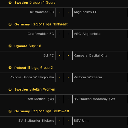
Sweden
Division 1 Sodra
Kristianstad FC
-
-
Angelholms FF
Germany
Regionalliga Northeast
Greifswalder FC
-
-
VSG Altglienicke
Uganda
Super 8
Bul FC
-
-
Kampala Capital City
Poland
III Liga, Group 2
Polonia Sroda Wielkopolska
-
-
Victoria Wrzesnia
Sweden
Elitettan Women
Jitex Molndal (W)
-
-
BK Hacken Academy (W)
Germany
Regionalliga Southwest
SV Stuttgarter Kickers
-
-
SSV Ulm