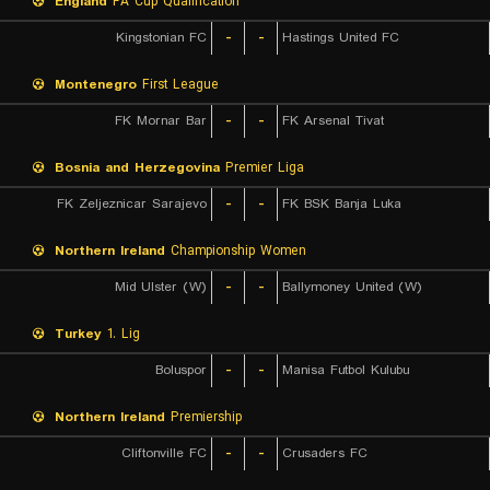
England
FA Cup Qualification
Kingstonian FC
-
-
Hastings United FC
Montenegro
First League
FK Mornar Bar
-
-
FK Arsenal Tivat
Bosnia and Herzegovina
Premier Liga
FK Zeljeznicar Sarajevo
-
-
FK BSK Banja Luka
Northern Ireland
Championship Women
Mid Ulster (W)
-
-
Ballymoney United (W)
Turkey
1. Lig
Boluspor
-
-
Manisa Futbol Kulubu
Northern Ireland
Premiership
Cliftonville FC
-
-
Crusaders FC