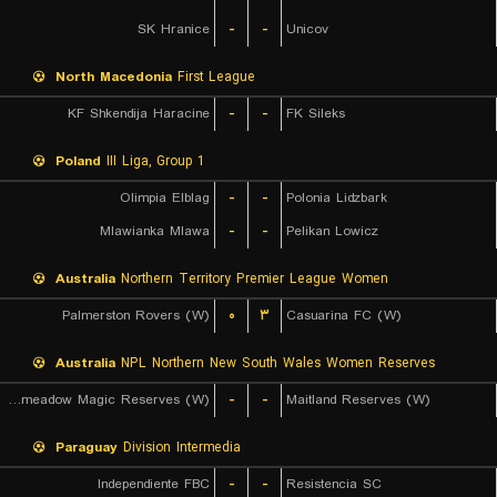
SK Hranice
-
-
Unicov
North Macedonia
First League
KF Shkendija Haracine
-
-
FK Sileks
Poland
III Liga, Group 1
Olimpia Elblag
-
-
Polonia Lidzbark
Mlawianka Mlawa
-
-
Pelikan Lowicz
Australia
Northern Territory Premier League Women
Palmerston Rovers (W)
۰
۳
Casuarina FC (W)
Australia
NPL Northern New South Wales Women Reserves
Broadmeadow Magic Reserves (W)
-
-
Maitland Reserves (W)
Paraguay
Division Intermedia
Independiente FBC
-
-
Resistencia SC