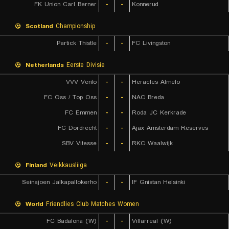
FK Union Carl Berner
-
-
Konnerud
Scotland
Championship
Partick Thistle
-
-
FC Livingston
Netherlands
Eerste Divisie
VVV Venlo
-
-
Heracles Almelo
FC Oss / Top Oss
-
-
NAC Breda
FC Emmen
-
-
Roda JC Kerkrade
FC Dordrecht
-
-
Ajax Amsterdam Reserves
SBV Vitesse
-
-
RKC Waalwijk
Finland
Veikkausliiga
Seinajoen Jalkapallokerho
-
-
IF Gnistan Helsinki
World
Friendlies Club Matches Women
FC Badalona (W)
-
-
Villarreal (W)