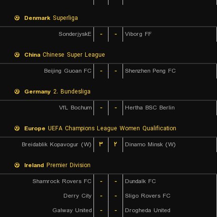
Denmark
Superliga
SonderjyskE
-
-
Viborg FF
China
Chinese Super League
Beijing Guoan FC
-
-
Shenzhen Peng FC
Germany
2. Bundesliga
VfL Bochum
-
-
Hertha BSC Berlin
Europe
UEFA Champions League Women Qualification
Breidablik Kopavogur (W)
۳
۲
Dinamo Minsk (W)
Ireland
Premier Division
Shamrock Rovers FC
-
-
Dundalk FC
Derry City
-
-
Sligo Rovers FC
Galway United
-
-
Drogheda United