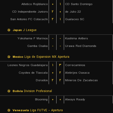
Atletico Rojiblanco
۰
۱
CD Santo Domingo
CD Independiente Juniors
۲
۰
22 de Julio
San Antonio FC Cotacachi
۲
۱
Gualaceo SC
Japan
J League
Yokohama F Marinos
-
-
Kashima Antlers
Gamba Osaka
-
-
Urawa Red Diamonds
Mexico
Liga de Expansion MX Apertura
Leones Negros Guadalajara
۱
۳
Correcaminos
Coyotes de Tlaxcala
۰
۲
Alebrijes Oaxaca
Dorados
۲
۲
Mineros De Zacatecas
Bolivia
Division Profesional
Blooming
۰
۰
Always Ready
Venezuela
Liga FUTVE - Apertura