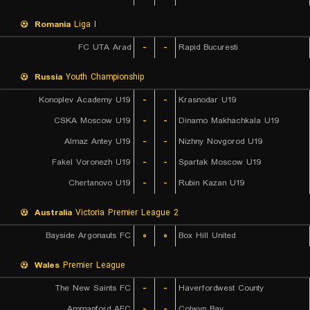
Romania
Liga I
FC UTA Arad
-
-
Rapid Bucuresti
Russia
Youth Championship
Konoplev Academy U19
-
-
Krasnodar U19
CSKA Moscow U19
-
-
Dinamo Makhachkala U19
Almaz Antey U19
-
-
Nizhny Novgorod U19
Fakel Voronezh U19
-
-
Spartak Moscow U19
Chertanovo U19
-
-
Rubin Kazan U19
Australia
Victoria Premier League 2
Bayside Argonauts FC
۰
۰
Box Hill United
Wales
Premier League
The New Saints FC
-
-
Haverfordwest County
Ammanford AFC
-
-
Colwyn Bay