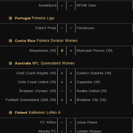
Sandefjord
-
-
KFUM Oslo
Portugal
Primeira Liga
Estoril Praia
-
-
Famalicao
Costa Rica
Primera Division Women
Alajuelense (W)
۵
۰
Municipal Pococi (W)
Australia
NPL Queensland Women
Gold Coast Knights (W)
۰
۰
Eastern Suburbs (W)
Gold Coast United (W)
۰
۰
Capalaba (W)
Brisbane Olympic (W)
-
-
Souths United (W)
Football Queensland QAS (W)
۰
۰
Brisbane City (W)
Finland
Kakkonen Lohko A
FC Kiffen
-
-
Union Plaani
Atlantis FC
-
-
Lahden Reipas