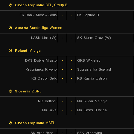
Czech Republic
CFL, Group B
FK Banik Most - Sous
-
-
FK Teplice B
Austria
Bundesliga Women
LASK Linz (W)
-
-
SK Sturm Graz (W)
Poland
IV Liga
DKS Dobre Miasto
-
-
GKS Wikielec
Krypnianka Krypno
-
-
Supraslanka Suprasl
KS Decor Belk
-
-
KS Kuznia Ustron
Slovenia
2.SNL
ND Beltinci
-
-
NK Rudar Velenje
NK Krka
-
-
NK Emmi Bistrica
Czech Republic
MSFL
SK Artis Brno II
-
-
SFK Vrchovina