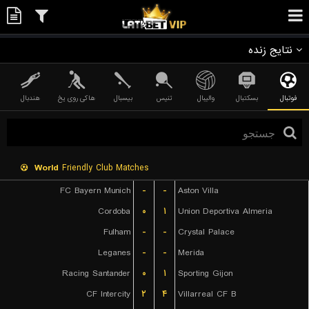
نتایج زنده
فوتبال
بسکتبال
والیبال
تنیس
بیسبال
هاکی روی یخ
هندبال
World
Friendly Club Matches
FC Bayern Munich
-
-
Aston Villa
Cordoba
۰
۱
Union Deportiva Almeria
Fulham
-
-
Crystal Palace
Leganes
-
-
Merida
Racing Santander
۰
۱
Sporting Gijon
CF Intercity
۲
۴
Villarreal CF B