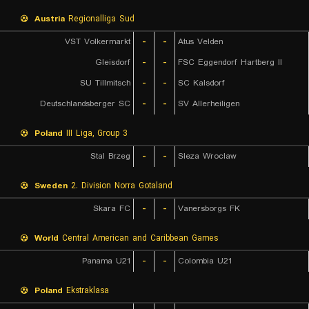
Austria
Regionalliga Sud
VST Volkermarkt
-
-
Atus Velden
Gleisdorf
-
-
FSC Eggendorf Hartberg II
SU Tillmitsch
-
-
SC Kalsdorf
Deutschlandsberger SC
-
-
SV Allerheiligen
Poland
III Liga, Group 3
Stal Brzeg
-
-
Sleza Wroclaw
Sweden
2. Division Norra Gotaland
Skara FC
-
-
Vanersborgs FK
World
Central American and Caribbean Games
Panama U21
-
-
Colombia U21
Poland
Ekstraklasa