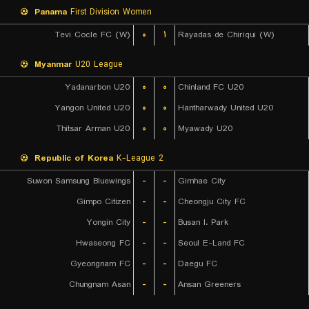
Panama
First Division Women
Tevi Cocle FC (W)
۰
۱
Rayadas de Chiriqui (W)
Myanmar
U20 League
Yadanarbon U20
۰
۰
Chinland FC U20
Yangon United U20
۰
۰
Hantharwady United U20
Thitsar Arman U20
۰
۰
Myawady U20
Republic of Korea
K-League 2
Suwon Samsung Bluewings
-
-
Gimhae City
Gimpo Citizen
-
-
Cheongju City FC
Yongin City
-
-
Busan I. Park
Hwaseong FC
-
-
Seoul E-Land FC
Gyeongnam FC
-
-
Daegu FC
Chungnam Asan
-
-
Ansan Greeners