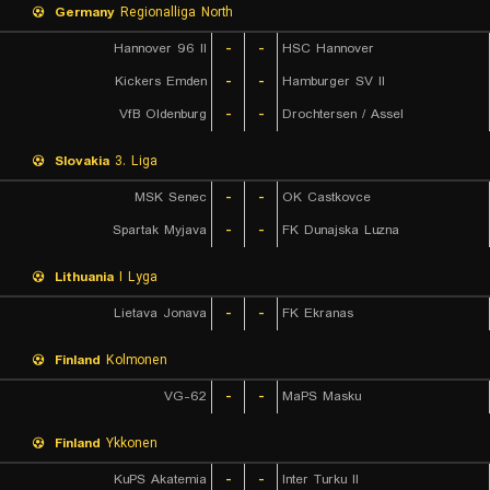
Germany
Regionalliga North
Hannover 96 II
-
-
HSC Hannover
Kickers Emden
-
-
Hamburger SV II
VfB Oldenburg
-
-
Drochtersen / Assel
Slovakia
3. Liga
MSK Senec
-
-
OK Castkovce
Spartak Myjava
-
-
FK Dunajska Luzna
Lithuania
I Lyga
Lietava Jonava
-
-
FK Ekranas
Finland
Kolmonen
VG-62
-
-
MaPS Masku
Finland
Ykkonen
KuPS Akatemia
-
-
Inter Turku II