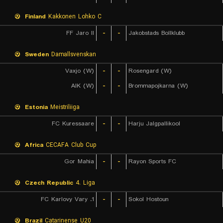
Finland
Kakkonen Lohko C
FF Jaro II
-
-
Jakobstads Bollklubb
Sweden
Damallsvenskan
Vaxjo (W)
-
-
Rosengard (W)
AIK (W)
-
-
Brommapojkarna (W)
Estonia
Meistriliiga
FC Kuressaare
-
-
Harju Jalgpallikool
Africa
CECAFA Club Cup
Gor Mahia
-
-
Rayon Sports FC
Czech Republic
4. Liga
1. FC Karlovy Vary
-
-
Sokol Hostoun
Brazil
Catarinense U20