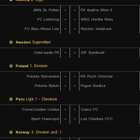
SKN St. Polten
-
-
FK Austria Wien II
FC Liefering
-
-
WSG Hertha Wels
FC Blau-Weiss Linz
-
-
Wacker Innsbruck
Sweden
Superettan
Ostersunds FK
-
-
GIF Sundsvall
Poland
1. Division
Polonia Warszawa
-
-
KS Ruch Chorzow
Polonia Bytom
-
-
Pogon Siedlce
Peru
Liga 1 - Clausura
Comerciantes Unidos
-
-
Cusco FC
Sport Huancayo
-
-
Los Chankas CYC
Norway
3. Division avd. 1